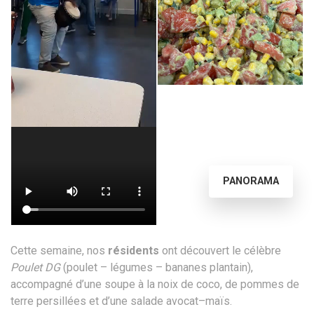
PANORAMA
Cette semaine, nos
résidents
ont découvert le célèbre
Poulet DG
(poulet – légumes – bananes plantain),
accompagné d’une soupe à la noix de coco, de pommes de
terre persillées et d’une salade avocat–maïs.