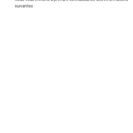
suivantes :
Conditions générales d’utilisation du site
Protection de la vie privée
ENVOYEZ LE MESSAGE